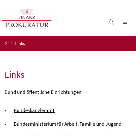
Accesskey
Accesskey
Accesskey
Zum Inhalt
Zum Hauptmenü
Zur Suche
[4]
[1]
[2]
Suche ein
Nav
Startseite
Links
Links
Bund und öffentliche Einrichtungen
Bundeskanzleramt
Bundesministerium für Arbeit, Familie und Jugend